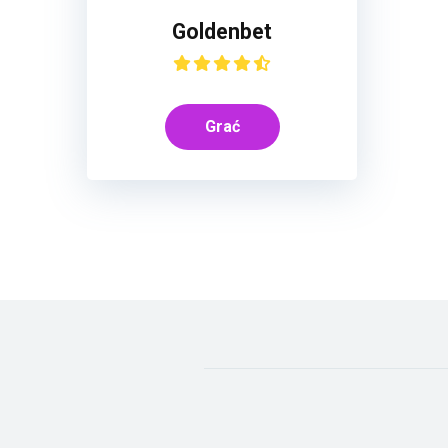
Goldenbet
Grać