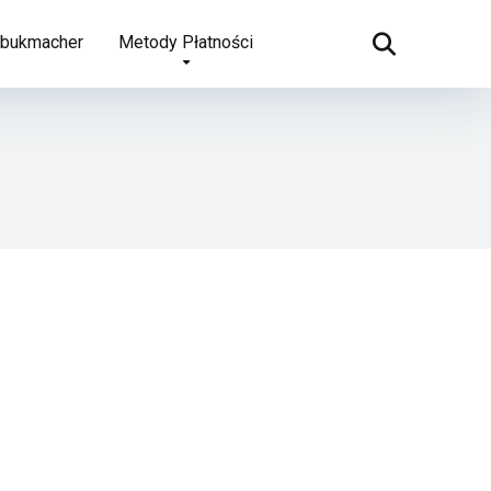
bukmacher
Metody Płatności