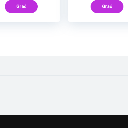
Grać
Grać