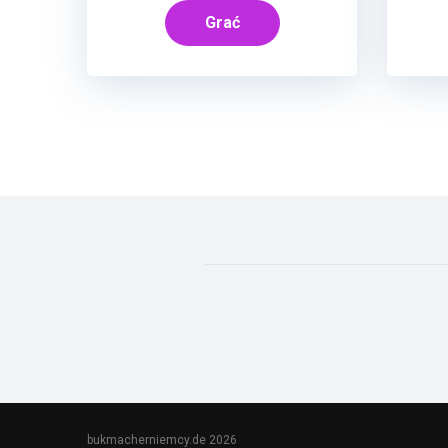
Grać
bukmacherniemcy.de 2026