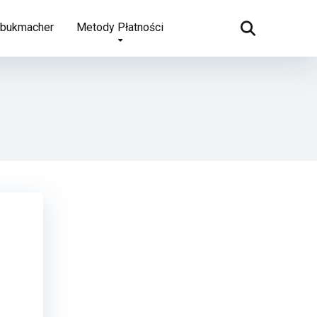
bukmacher
Metody Płatności