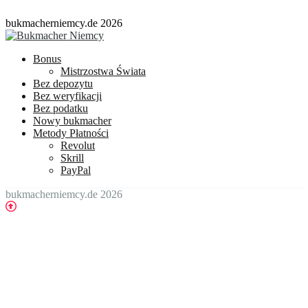
bukmacherniemcy.de 2026
Bonus
Mistrzostwa Świata
Bez depozytu
Bez weryfikacji
Bez podatku
Nowy bukmacher
Metody Płatności
Revolut
Skrill
PayPal
bukmacherniemcy.de 2026