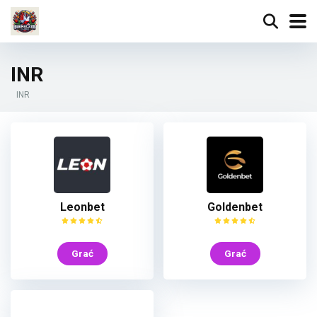
INR
INR
Leonbet
Goldenbet
Grać
Grać