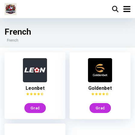
French
French
Leonbet
Goldenbet
Grać
Grać